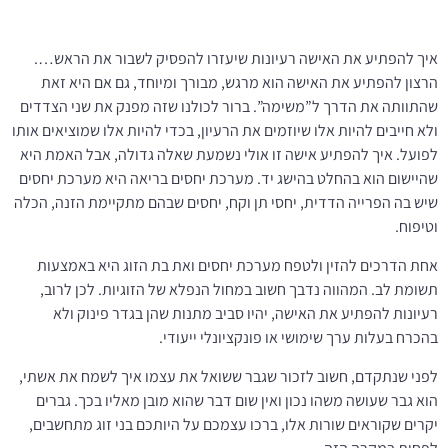
איך להפתיע את האישה רעיונות שיעזרו להפסיק לשבור את הראש….
הרצון להפתיע את האישה הוא מרגש, מבורך ומיוחד, גם אם היא זאת
שהתוותה את הדרך ל”משימה”. ברור לכולנו שזה מפנק את שני הצדדים
ולא חייבים להיות אלו שיוזמים את הרעיון, בכדי להיות אלו שמוציאים אותו
לפועל. איך להפתיע אישה זו אולי נשמעת שאלה גדולה, אבל האמת היא
שהיישום הוא בהחלט בהישג יד. מערכת יחסים בריאה היא מערכת יחסים
שיש בה הפרייה הדדית, יחסי תן וקח, יחסים שבהם מתקיימת הזנה, הכלה
וטיפוח.
אחת הדרכים להזין ולטפח מערכת יחסים ואת בת הזוג היא באמצעות
תשומת לב. המהווה נדבך חשוב במחול הנפלא של הזוגיות. לכן לרוב,
רעיונות להפתיע את האישה, יהיו סביב מתנות שהן בגדר פינוק ולא
בהכרח בעלות ערך שימושי או פונקציונלי ייעודי.
לפני שנתקדם, חשוב לזכור שגבר ששואל את עצמו איך לשמח את אשתי,
הוא גבר שעושה משהו נכון ואין שום דבר שהוא מובן מאליו בכך. גברים
יקרים שקוראים שורות אלו, ברכו עצמכם על היותכם בני זוג מתחשבים,