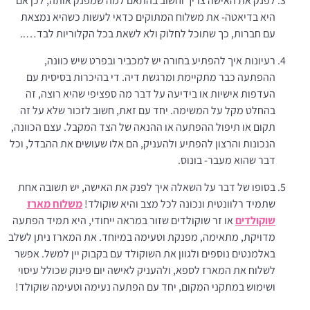
לפנק את האישה צריך וחשוב בהתאם למה שמפנק אותה, לכן אם
היא בדיאטה- את משלוח המתוקים כדאי לעשות כשהיא נמצאת
עם חברות, כך שתוכל לחלוק ולא לשאת בכל הקלוריות לבד…..
רעיונות איך להפתיע בחורה יש למכביר ובפרט שיש כוונה,
ההפתעה כבר מתקיימת ומרגשת דיה. די בהיכרות בסיסית עם
העדפות אישיות או בידיעה על דבר מה ספציפי שהיא רוצה, זה
בהחלט מקל על המשימה. יחד עם זאת, חשוב לזכור שלא על זה
תקום או תיפול ההפתעה או ההנאה של הצד המקבל. עצם הכוונה,
הנכונות והרצון להפתיע ולהעניק, הם אלו שעושים את ההבדל, וכל
דבר שהוא מעבר- בונוס.
בסופו של דבר על השאלה איך לפנק את האישה, יש תשובה אחת
שתמיד רלוונטית ונכונה לכל מצב והיא שוקולד!
משלוח מארז
שוקולדים
או זר שוקולדים שזור במראה ייחודי, היא תמיד הפתעה
מדויקת, מתאימה, מפנקת וטעימה במיוחד. את המארז ניתן לשלב
באלמנטים נוספים ולגוון את השוקולד עם בקבוק יין למשל. אפשר
לשלוח את המארז לספא, ולהעניק לאישה יום פינוק שכולל עיסוי
ושימוש במתקני המקום, יחד עם הפתעה נעימה וטעימה שוקולד!