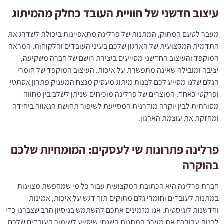
עיצוב חדשני של חוויית העובד כחלק מהמיתוג
מעבר לטעם המתוק, המתנות של פרלינה מתאפיינות ביכולת לשדרג את
התדמית המקצועית של הארגון שלכם בעיני העובדים והלקוחות. המראה
המוקפד והעיצוב החדשני מסייעים ביצירת רושם של חברה משקיעה,
יציבה ומובילה שאינה מתפשרת על איכות. העיצוב המוקפד של חומרי
הגלם שלנו מסייע לכם לבנות מיתוג מעסיק מנצח המעניק פתרון אסתטי
ופרקטי כאחד. המוצרים של פרלינה מוכיחים שניתן לשלב בין מחווה
מסורתית לבין יוקרה מודרנית המסייעת לשיפור תחושת הגאווה ביחידה
ומחזקת את עוצמת הארגון.
פרלינה פתרונות שי לעסקים: המומחיות שלכם
בהוקרה
חברת פרלינה היא הכתובת המקצועית עבור כל מי שמחפשת מצוינות
במתנות לעובדים וחומרי גלם מתוקים תוך דגש על איכות, אמינות
וחדשנות לוגיסטית. אנו מזמינים אתכם להשתמש בניסיון הרב שצברנו כדי
לבנות עבורכם את מערך המתנות השנתי שיסייע לשימור העובדים שלכם.