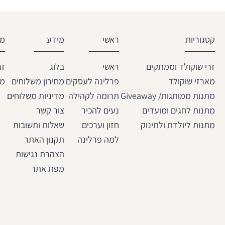
קטגוריות
ראשי
מידע
מש
זרי שוקולד וממתקים
ראשי
בלוג
זר
מארזי שוקולד
פרלינה לעסקים
מחירון משלוחים
מת
מתנות ממותגות/ Giveaway
תרומה לקהילה
מדיניות משלוחים
מתנות לחגים ומועדים
נעים להכיר
צור קשר
מתנות ליולדת ולתינוק
חזון וערכים
שאלות ותשובות
למה פרלינה
תקנון האתר
הצהרת נגישות
מפת אתר