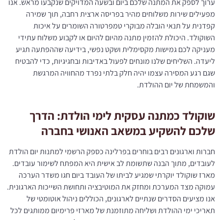
ערוך לספק את המתנה שלכם ביום ובשעה המדויקים שנקבעו מראש. אנו
מפעילים שירות משלוחים מהיר בפריסה ארצית רחבה, תוך שמירה
קפדנית על תנאי הובלה מבוקרי טמפרטורה השומרים על איכות
השוקולד. היכולת להזמין מתנה מהיום להיום או לקבוע משלוח עתידי
מעניקה לכם גמישות מקסימלית ושקט נפשי, בידיעה שההפתעה תגיע
ליעדה. השליחים שלנו מונחים לפעול באדיבות ובחגיגיות, כדי להבטיח
שגם רגע המסירה עצמו יהיה חלק בלתי נפרד מהחוויה המרגשת
והמשמחת של יום ההולדת.
שוקולד כמתנה עסקית לימי הולדת: הדרך
שלכם להשקיע במשאב האנושי בחברה
חברות וארגונים רבים בוחרים בפרלינה כספק הרשמי למתנות יום הולדת
לעובדים, מתוך הבנה שתשומת לב אישית היא המפתח לשימור עובדים.
מארז שוקולד יוקרתי שמגיע לביתו של העובד ביום חגו משדר הערכה
עמוקה מצד המערכת ומחזק את המוטיבציה ותחושת השייכות הארגונית.
אנו מציעים הסדרים שנתיים לארגונים, הכוללים ניהול אוטומטי של
תאריכי ימי ההולדת ושליחה מתוזמנת של מארזי פרימיום ממותגים לכל