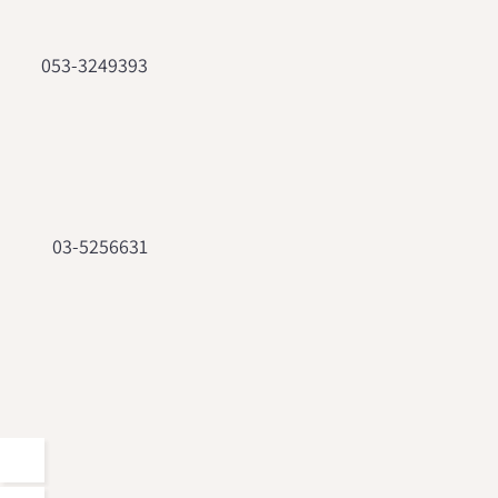
053-3249393
03-5256631