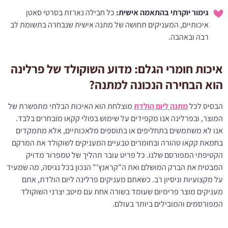
גימור יוקרתי בהתאמה אישית:
כל חבילה נארזת בסרטי סאטן
איכותיים, המעניקים תחושה של מתנה אישית שנבחרה בתשומת לב
רבה ובאהבה.
איכות חומרי הגלם: מדוע השוקולד של פרלינה
הוא הבחירה הנכונה למתנה?
הבסיס לכל
מתנה ליום הולדת
מוצלחת הוא האיכות הבלתי מתפשרת של
המוצר, ובפרלינה אנו מקפידים על שימוש בפולי קקאו מובחרים בלבד.
אנו לא משתמשים בתחליפים או בתוספים מלאכותיים, אלא מתמקדים
בחמאת קקאו טהורה ובחומרים טבעיים המעניקים לשוקולד את המרקם
הקטיפתי המפורסם שלנו. כל פריט עובר תהליך של טמפרור מדויק
המבטיח את הברק המושלם ואת ה"קראנץ'" הנכון בכל נגיסה, מה שמעיד
על מקצועיות וניסיון רב. כשאתם מעניקים פרלינה ליום הולדת, אתם
מעניקים מוצר פרימיום שעומד בשורה אחת עם מיטב יצרני השוקולד
המפורסמים והמובילים ביותר בעולם.