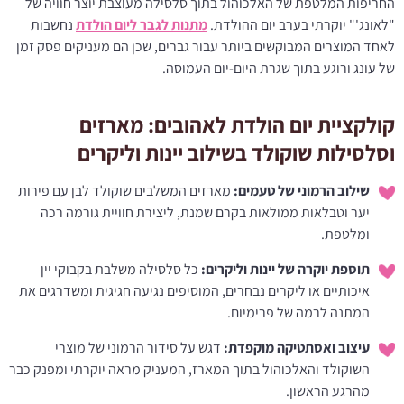
החריפות המלטפת של האלכוהול בתוך סלסילה מעוצבת יוצר חוויה של
"לאונג'" יוקרתי בערב יום ההולדת.
מתנות לגבר ליום הולדת
נחשבות
לאחד המוצרים המבוקשים ביותר עבור גברים, שכן הם מעניקים פסק זמן
של עונג ורוגע בתוך שגרת היום-יום העמוסה.
קולקציית יום הולדת לאהובים: מארזים
וסלסילות שוקולד בשילוב יינות וליקרים
שילוב הרמוני של טעמים:
מארזים המשלבים שוקולד לבן עם פירות
יער וטבלאות ממולאות בקרם שמנת, ליצירת חוויית גורמה רכה
ומלטפת.
תוספת יוקרה של יינות וליקרים:
כל סלסילה משלבת בקבוקי יין
איכותיים או ליקרים נבחרים, המוסיפים נגיעה חגיגית ומשדרגים את
המתנה לרמה של פרימיום.
עיצוב ואסתטיקה מוקפדת:
דגש על סידור הרמוני של מוצרי
השוקולד והאלכוהול בתוך המארז, המעניק מראה יוקרתי ומפנק כבר
מהרגע הראשון.