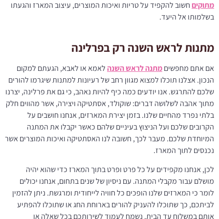
מתוקים
חשוב להקפיד על טריות ואיכות המוצרים, עיצוב המארז והגעתו
בשלמותו אל היעד.
מתנות לראש השנה רק בפרלינה
אם אתם מחפשים
מתנה לראש השנה
לאמא או לאבא, הגעתם למקום
הנכון. אצלנו תוכלו למצוא מגוון רחב של רעיונות למתנות שיגרמו להורים
שלכם להתרגש. אנו יודעים כמה כיף להיות נאהב, כי גם את פרלינה, יצרנו
מתוך אהבה לשלושה דברים: שוקולד, אסתטיקה ויצירה, אשר מהווים חלק
בלתי נפרד מהחיים שלנו. בזמן יצירת המארזים, אנחנו חושבים על
הקרובים שלכם ועל הניצוץ בעיניים שלהם כאשר יקבלו את המתנה
המיוחדת שלכם. מעבר לכך, חשובה לנו האסתטיקה ואיכות המוצרים אשר
נכנסים לתוך המארז.
לכן, אנחנו מקפידים על כל פרט ופרט בתוך המארז כדי שהוא יהיה
מושלם עבור מקבלי המתנה. עם ניסיון של שנים בתחום, אנחנו יכולים
לומר כי המארזים שלנו הופכים כל חוויה לייחודית ומרגשת. ניתן להזמין
לביתכם, כך שתוכלו להעניק להורים בארוחת החג או שתוכלו להפתיע
אותם במשלוח עד הבית. נשמח לעמוד לשירותכם בכל שאלה או