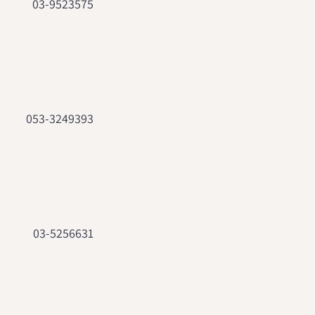
03-9523575
053-3249393
03-5256631