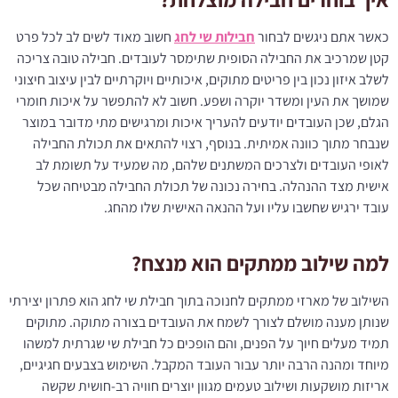
כאשר אתם ניגשים לבחור
חבילות שי לחג
חשוב מאוד לשים לב לכל פרט
קטן שמרכיב את החבילה הסופית שתימסר לעובדים. חבילה טובה צריכה
לשלב איזון נכון בין פריטים מתוקים, איכותיים ויוקרתיים לבין עיצוב חיצוני
שמושך את העין ומשדר יוקרה ושפע. חשוב לא להתפשר על איכות חומרי
הגלם, שכן העובדים יודעים להעריך איכות ומרגישים מתי מדובר במוצר
שנבחר מתוך כוונה אמיתית. בנוסף, רצוי להתאים את תכולת החבילה
לאופי העובדים ולצרכים המשתנים שלהם, מה שמעיד על תשומת לב
אישית מצד ההנהלה. בחירה נכונה של תכולת החבילה מבטיחה שכל
עובד ירגיש שחשבו עליו ועל ההנאה האישית שלו מהחג.
למה שילוב ממתקים הוא מנצח?
השילוב של מארזי ממתקים לחנוכה בתוך חבילת שי לחג הוא פתרון יצירתי
שנותן מענה מושלם לצורך לשמח את העובדים בצורה מתוקה. מתוקים
תמיד מעלים חיוך על הפנים, והם הופכים כל חבילת שי שגרתית למשהו
מיוחד ומהנה הרבה יותר עבור העובד המקבל. השימוש בצבעים חגיגיים,
אריזות מושקעות ושילוב טעמים מגוון יוצרים חוויה רב-חושית שקשה