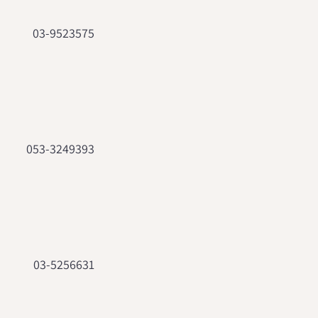
03-9523575
053-3249393
03-5256631