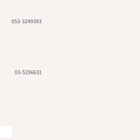
053-3249393
03-5256631