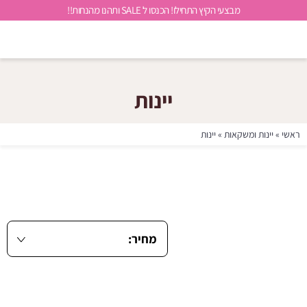
מבצעי הקיץ התחילו! הכנסו ל SALE ותהנו מהנחות!!
יינות
ראשי
»
יינות ומשקאות
»
יינות