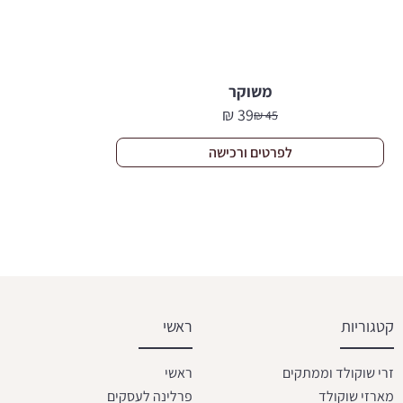
משוקר
₪
39
₪
45
המחיר
המחיר
הנוכחי
המקורי
לפרטים ורכישה
היה:
הוא:
45 ₪.
39 ₪.
קטגוריות
ראשי
זרי שוקולד וממתקים
ראשי
מארזי שוקולד
פרלינה לעסקים