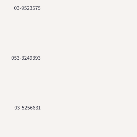
03-9523575
053-3249393
03-5256631