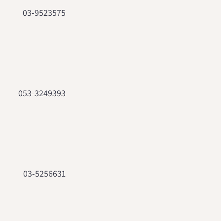
03-9523575
053-3249393
03-5256631