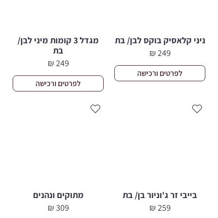
ניני קלאסיק בוקס לבן/ בת
מגדל 3 קומות מיני לבן/
בת
₪
249
₪
249
לפרטים ורכישה
לפרטים ורכישה
בייבי זר ג'וניור בן/ בת
מתוקים ונהנים
₪
309
₪
259