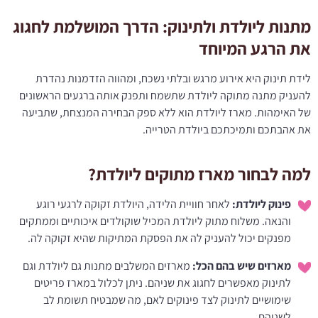
מתנות ליולדת ולתינוק: הדרך המושלמת לחגוג
את הרגע המיוחד
לידת תינוק היא אירוע מרגש ובלתי נשכח, ומהווה הזדמנות נהדרת
להעניק מתנה מתוקה ליולדת שתשמח ותפנק אותה ברגעים הראשונים
של האימהות. מארז ליולדת הוא ללא ספק הבחירה המנצחת, שתביעה
את אהבתכם ותמיכתכם ביולדת הטרייה.​
למה לבחור מארז מתוקים ליולדת?
פינוק ליולדת:
לאחר חוויית הלידה, היולדת זקוקה לרגעי רוגע
והנאה. משלוח מתוק ליולדת המכיל שוקולדים איכותיים וממתקים
מפנקים יכול להעניק לה את הפסקת המתיקות שהיא זקוקה לה.​
מארזים שיש בהם הכל:
מארזים המשלבים מתנות גם ליולדת וגם
לתינוק מאפשרים לחגוג את שניהם. ניתן לכלול במארז פריטים
שימושיים לתינוק לצד פינוקים לאם, מה שמבטיח תשומת לב
לשניהם.​