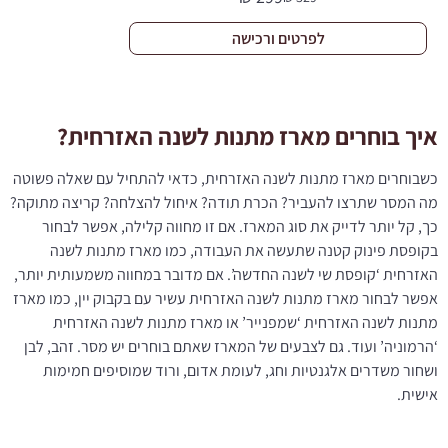
המחיר
המחיר
הנוכחי
המקורי
לפרטים ורכישה
היה:
הוא:
329 ₪.
299 ₪.
איך בוחרים מארז מתנות לשנה האזרחית?
כשבוחרים מארז מתנות לשנה האזרחית, כדאי להתחיל עם שאלה פשוטה
מה המסר שתרצו להעביר? הכרת תודה? איחול להצלחה? קריצה מתוקה?
כך, קל יותר לדייק את סוג המארז. אם זו מחווה קלילה, אפשר לבחור
בקופסת פינוק קטנה שתעשה את העבודה, כמו מארז מתנות לשנה
האזרחית ‘קופסת שי לשנה החדשה’. אם מדובר במחווה משמעותית יותר,
אפשר לבחור מארז מתנות לשנה האזרחית עשיר עם בקבוק יין, כמו מארז
מתנות לשנה האזרחית ‘שמפנייר’ או מארז מתנות לשנה האזרחית
‘הרמוניה’ ועוד. גם לצבעים של המארז שאתם בוחרים יש מסר. זהב, לבן
ושחור משדרים אלגנטיות וחג, לעומת אדום, ורוד שמוסיפים חמימות
אישית.