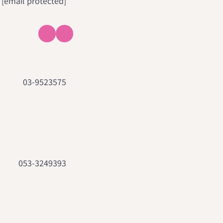
[email protected]
03-9523575
053-3249393