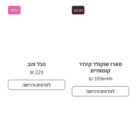
329 ₪.
299 ₪.
מבצע
מיוחד
מארז שוקולד קינדר
הכל זהב
קומותיים
₪
229
₪
399
₪
430
המחיר
המחיר
לפרטים ורכישה
הנוכחי
המקורי
לפרטים ורכישה
היה:
הוא:
430 ₪.
399 ₪.