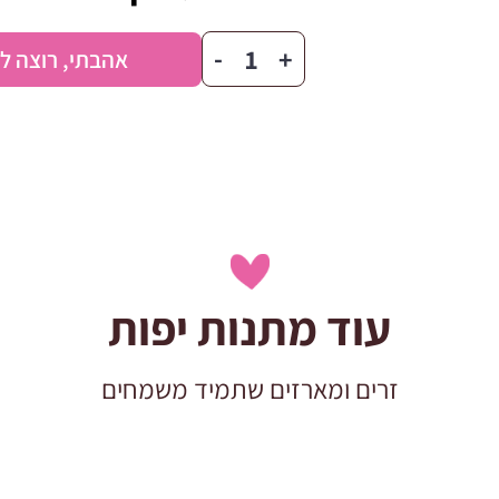
כמות
-
+
אהבתי, רוצה ל
של
בלון
בועה
ומסר
עוד מתנות יפות
זרים ומארזים שתמיד משמחים