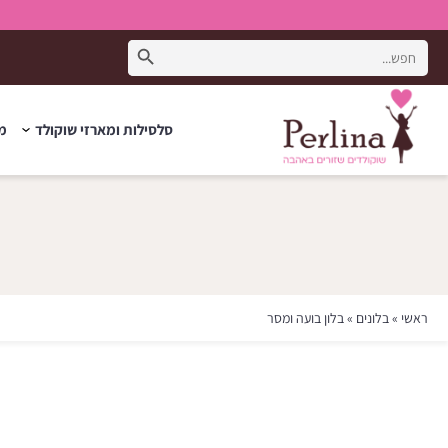
Search Button
Search
for:
סלסילות ומארזי שוקולד
מת
ראשי
»
בלונים
»
בלון בועה ומסר