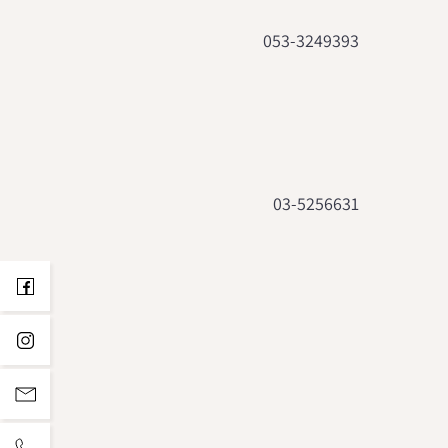
053-3249393
03-5256631