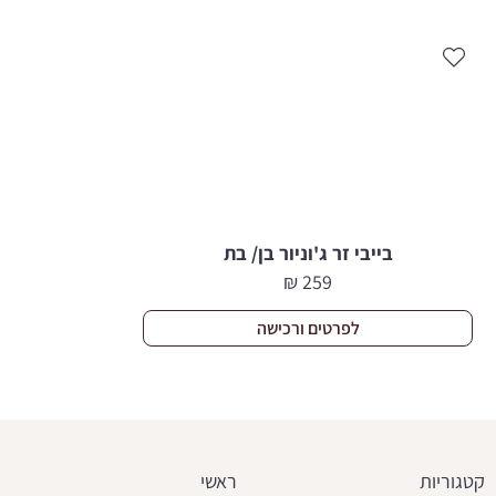
בייבי זר ג'וניור בן/ בת
₪
259
לפרטים ורכישה
קטגוריות
ראשי