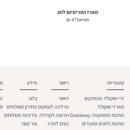
מארז הפרימיום לחג
₪
475
₪
525
המחיר
המחיר
הנוכחי
המקורי
היה:
הוא:
525 ₪.
475 ₪.
קטגוריות
ראשי
מידע
מש
זרי שוקולד וממתקים
ראשי
בלוג
זר
מארזי שוקולד
פרלינה לעסקים
מחירון משלוחים
מת
מתנות ממותגות/ Giveaway
תרומה לקהילה
מדיניות משלוחים
מתנות לחגים ומועדים
נעים להכיר
צור קשר