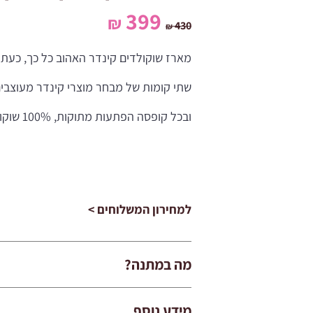
המחיר
המחיר
399
₪
430
₪
המקורי
הנוכחי
מארז שוקולדים קינדר האהוב כל כך, כעת 
היה:
הוא:
שתי קומות של מבחר מוצרי קינדר מעוצבים
399 ₪.
430 ₪.
ובכל קופסה הפתעות מתוקות, 100% שוקולד, 100% תענוג….
למחירון המשלוחים >
מה במתנה?
מידע נוסף