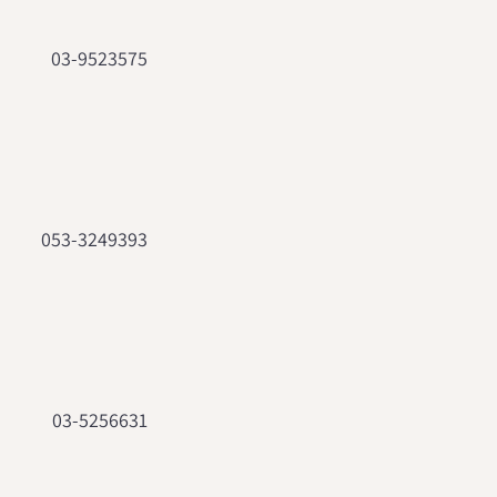
03-9523575
053-3249393
03-5256631