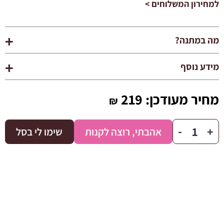
למחירון המשלוחים >
מה במתנה?
מידע נוסף
מחיר מעודכן:
219
₪
כמות
-
+
אהבתי, רוצה לקנות
שימו לי בסל
של
ספיישל
בייבי
זר
לבן/
בת