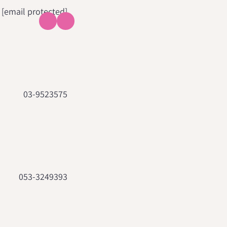
[email protected]
03-9523575
053-3249393