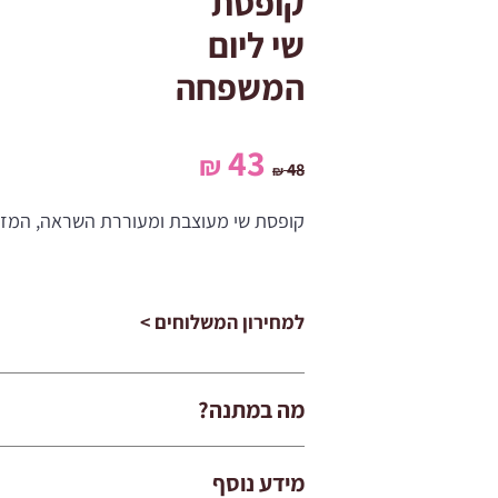
קופסת
שי ליום
המשפחה
המחיר
המחיר
43
₪
48
₪
המקורי
הנוכחי
קופסת שי מעוצבת ומעוררת השראה, המזכ
היה:
הוא:
43 ₪.
48 ₪.
למחירון המשלוחים >
מה במתנה?
מידע נוסף