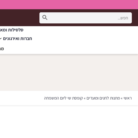
Search Button
Search
for:
סלסילות ומאר
חברות ואירגונים
מת
ראשי
»
מתנות לחגים ומועדים
»
קופסת שי ליום המשפחה