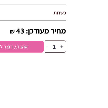
כשרות
מחיר מעודכן:
43
₪
כמות
-
+
אהבתי, רוצה ל
של
קופסת
שי
ליום
המשפחה