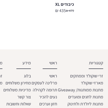
כיבודים XL
₪
435
₪
479
המחיר
המחיר
הנוכחי
המקורי
היה:
הוא:
479 ₪.
435 ₪.
קטגוריות
ראשי
מידע
מש
זרי שוקולד וממתקים
ראשי
בלוג
זר
מארזי שוקולד
פרלינה לעסקים
מחירון משלוחים
מת
מתנות ממותגות/ Giveaway
תרומה לקהילה
מדיניות משלוחים
מתנות לחגים ומועדים
נעים להכיר
צור קשר
מתנות ליולדת ולתינוק
חזון וערכים
שאלות ותשובות