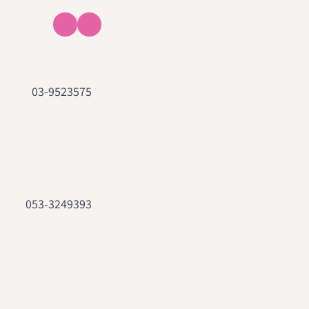
03-9523575
053-3249393