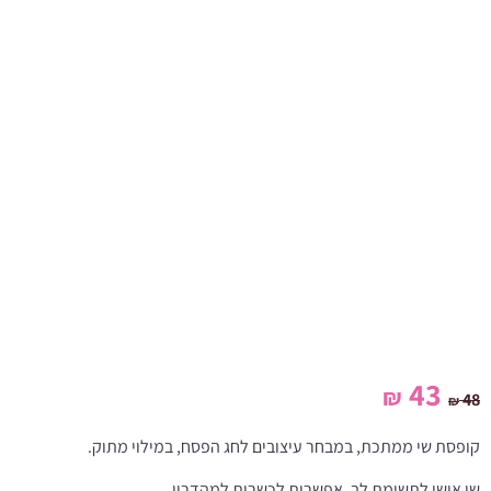
המחיר
המחיר
43
₪
48
₪
המקורי
הנוכחי
קופסת שי ממתכת, במבחר עיצובים לחג הפסח, במילוי מתוק.
היה:
הוא:
שי אישי לתשומת לב. אפשרות לכשרות למהדרין.