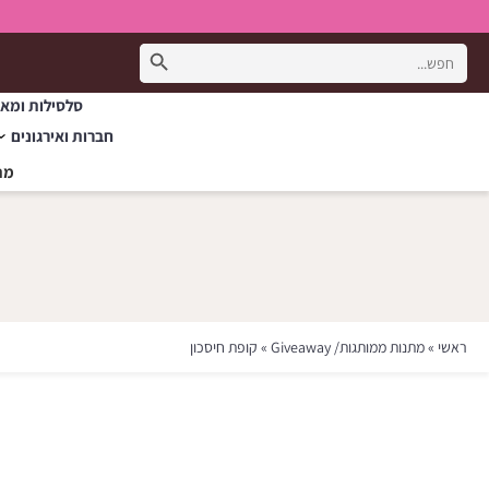
Search Button
Search
for:
סלסילות ומאר
חברות ואירגונים
מת
ראשי
»
מתנות ממותגות/ Giveaway
»
קופת חיסכון