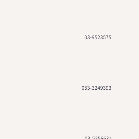
03-9523575
053-3249393
03-5256631