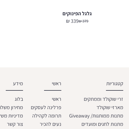
גלגל הפינוקים
₪
339
₪
379
המחיר
המחיר
הנוכחי
המקורי
היה:
הוא:
379 ₪.
339 ₪.
קטגוריות
ראשי
מידע
זרי שוקולד וממתקים
ראשי
בלוג
מארזי שוקולד
פרלינה לעסקים
מחירון משלו
מתנות ממותגות/ Giveaway
תרומה לקהילה
מדיניות משל
מתנות לחגים ומועדים
נעים להכיר
צור קשר