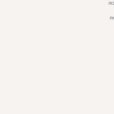
ות
ות