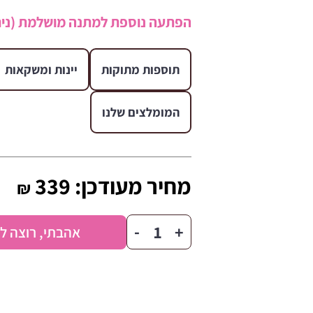
הפתעה נוספת למתנה מושלמת (נית
תוספות מתוקות
יינות ומשקאות
המומלצים שלנו
מחיר מעודכן:
339
₪
כמות
-
+
אהבתי, רוצה ל
של
היום
יום
הולדת...בענק