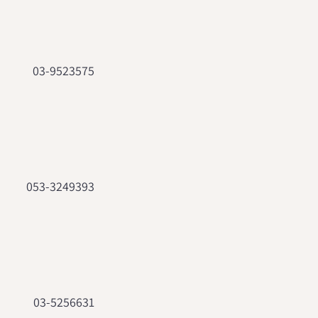
03-9523575
053-3249393
03-5256631