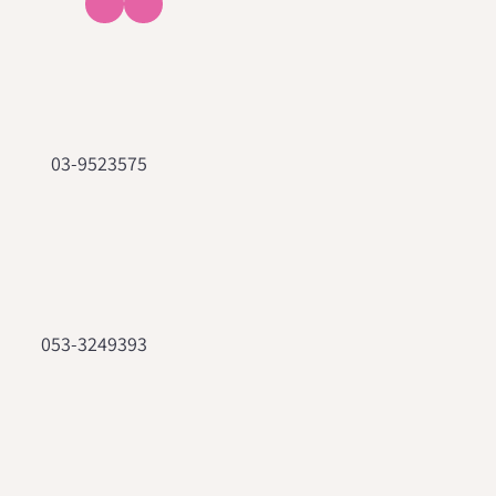
03-9523575
053-3249393