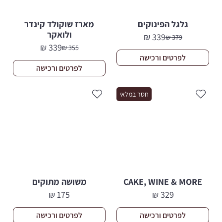
גלגל הפינוקים
מארז שוקולד קינדר
ולואקר
₪
339
₪
379
המחיר
המחיר
₪
339
₪
355
הנוכחי
המקורי
המחיר
המחיר
לפרטים ורכישה
היה:
הוא:
הנוכחי
המקורי
לפרטים ורכישה
379 ₪.
339 ₪.
היה:
הוא:
355 ₪.
339 ₪.
חסר במלאי
CAKE, WINE & MORE
משושה מתוקים
₪
175
₪
329
לפרטים ורכישה
לפרטים ורכישה