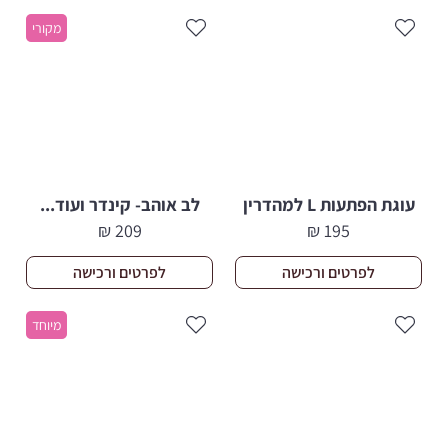
430 ₪.
399 ₪.
מקורי
עוגת הפתעות L למהדרין
לב אוהב- קינדר ועוד...
₪
209
₪
195
לפרטים ורכישה
לפרטים ורכישה
מיוחד