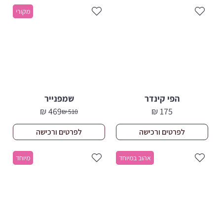
מקורי
הפי קינדר
שמפנייר
₪
469
₪
175
₪
510
המחיר
המחיר
הנוכחי
המקורי
לפרטים ורכישה
לפרטים ורכישה
היה:
הוא:
469 ₪.
510 ₪.
אהוב במיוחד
מיוחד