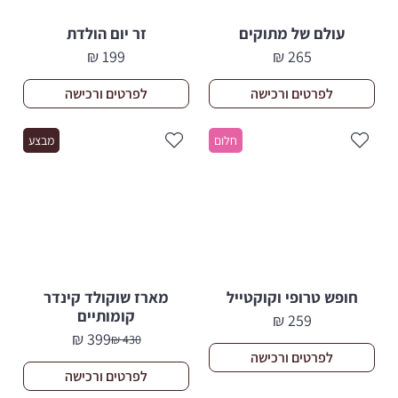
עולם של מתוקים
זר יום הולדת
₪
199
₪
265
לפרטים ורכישה
לפרטים ורכישה
חלום
מבצע
חופש טרופי וקוקטייל
מארז שוקולד קינדר
קומותיים
₪
259
₪
399
₪
430
המחיר
המחיר
לפרטים ורכישה
הנוכחי
המקורי
לפרטים ורכישה
היה:
הוא: