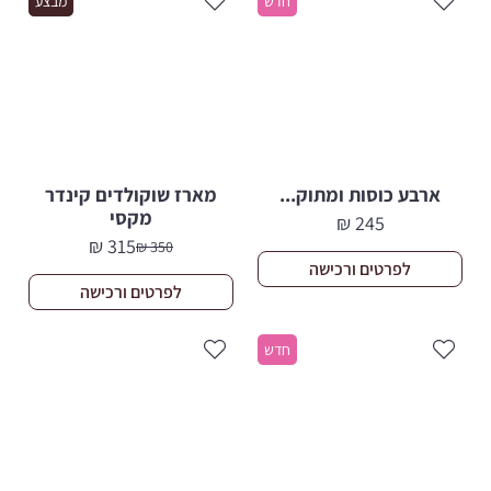
חדש
מבצע
ארבע כוסות ומתוק...
מארז שוקולדים קינדר
מקסי
₪
245
₪
315
₪
350
המחיר
המחיר
לפרטים ורכישה
הנוכחי
המקורי
לפרטים ורכישה
היה:
הוא:
350 ₪.
315 ₪.
חדש