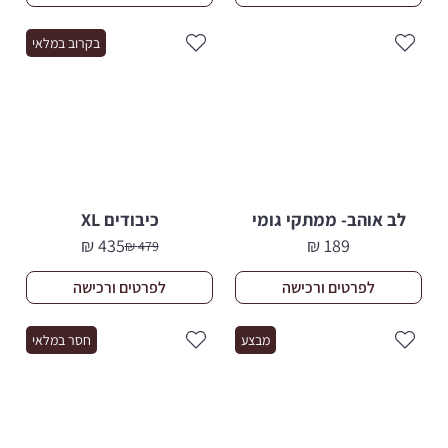
בקרוב במלאי
לב אוהב- ממתקי גומי
כיבודים XL
₪
435
₪
189
₪
479
המחיר
המחיר
הנוכחי
המקורי
לפרטים ורכישה
לפרטים ורכישה
היה:
הוא:
479 ₪.
435 ₪.
מבצע
חסר במלאי