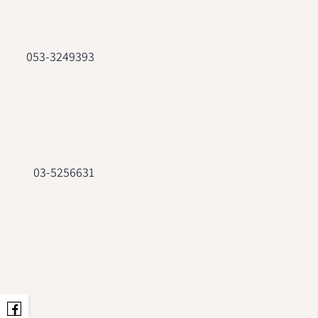
053-3249393
03-5256631