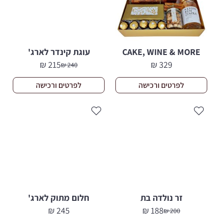
CAKE, WINE & MORE
עוגת קינדר לארג'
₪
215
₪
329
₪
240
המחיר
המחיר
הנוכחי
המקורי
לפרטים ורכישה
לפרטים ורכישה
היה:
הוא:
240 ₪.
215 ₪.
זר נולדה בת
חלום מתוק לארג'
₪
245
₪
188
₪
200
המחיר
המחיר