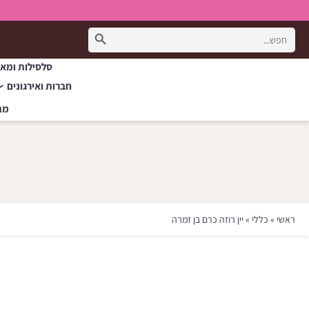
Search Button
Search
for:
סלסילות ומאר
חברות ואירגונים
מת
ראשי
»
כללי
»
יין רוזה כרם בן זמרה