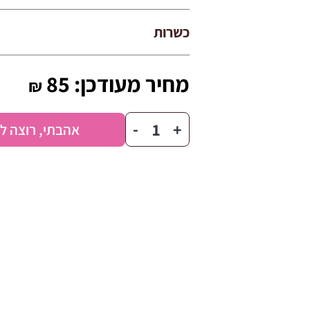
כשרות
מחיר מעודכן:
85
₪
כמות
-
+
אהבתי, רוצה ל
של
יין
רוזה
כרם
בן
זמרה