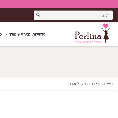
Search Button
Search
for:
סלסילות ומארזי שוקולד
מת
ראשי
»
כללי
»
כיד המלך למהדרין