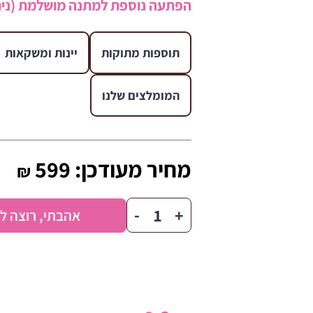
הפתעה נוספת למתנה מושלמת (נית
תוספות מתוקות
יינות ומשקאות
המומלצים שלנו
מחיר מעודכן:
599
₪
כמות
-
+
אהבתי, רוצה ל
של
כיד
המלך
למהדרין