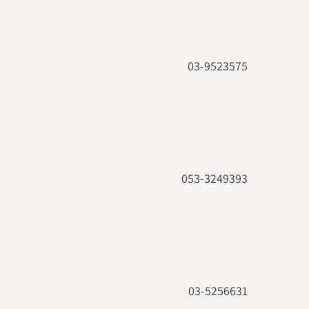
03-9523575
053-3249393
03-5256631