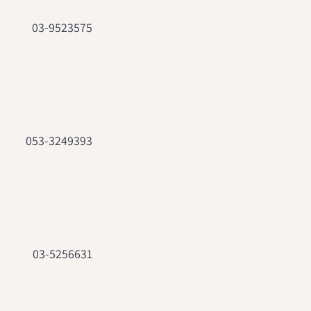
03-9523575
053-3249393
03-5256631