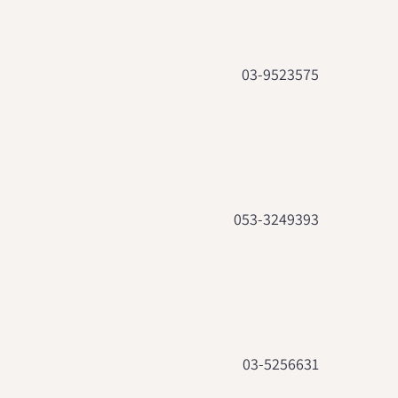
03-9523575
053-3249393
03-5256631