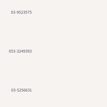
03-9523575
053-3249393
03-5256631