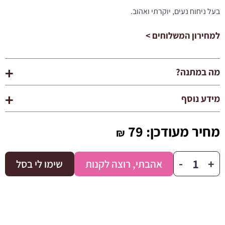
בעל ניחוח נעים, יוקרתי ואהוב.
למחירון המשלוחים >
מה במתנה?
מידע נוסף
מחיר מעודכן:
79
₪
כמות
-
+
אהבתי, רוצה לקנות
שימו לי בסל
של
תחליב
גוף-
ESSENCE